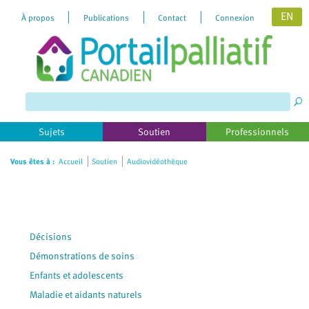
EN
À propos
Publications
Contact
Connexion
Please
note:
This
website
includes
Sujets
Soutien
Professionnels
an
accessibility
Vous êtes à :
Accueil
Soutien
Audiovidéothèque
system.
Décisions
Démonstrations de soins
Enfants et adolescents
Maladie et aidants naturels