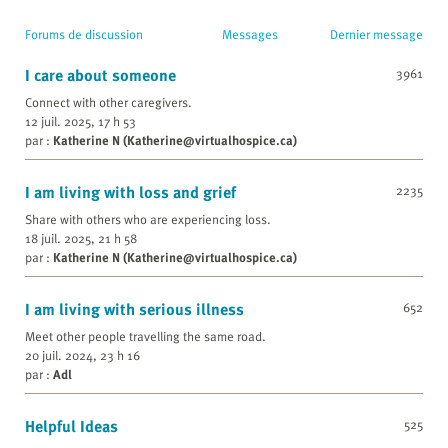
Forums de discussion
Messages
Dernier message
I care about someone
3961
Connect with other caregivers.
12 juil. 2025, 17 h 53
par :
Katherine N (Katherine@virtualhospice.ca)
I am living with loss and grief
2235
Share with others who are experiencing loss.
18 juil. 2025, 21 h 58
par :
Katherine N (Katherine@virtualhospice.ca)
I am living with serious illness
652
Meet other people travelling the same road.
20 juil. 2024, 23 h 16
par :
Adl
Helpful Ideas
525