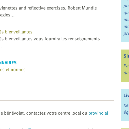
po
ignettes and reflective exercises, Robert Mundle
qu
egies...
ma
mo
s bienveillantes
pr
s bienveillantes vous fournira les renseignements
..
Si
NNAIRES
Pa
ues et normes
de
Li
Re
éq
de bénévolat, contactez votre centre local ou
provincial