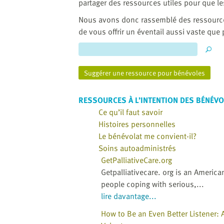
website
partager des ressources utiles pour que le
to
Nous avons donc rassemblé des ressources
the
de vous offrir un éventail aussi vaste que 
visually
impaired
who
are
Suggérer une ressource pour bénévoles
using
a
RESSOURCES À L’INTENTION DES BÉNÉV
screen
Ce qu’il faut savoir
reader;
Histoires personnelles
Press
Le bénévolat me convient-il?
Control-
Soins autoadministrés
F10
GetPalliativeCare.org
to
Getpalliativecare. org is an America
open
people coping with serious,...
an
lire davantage...
accessibility
How to Be an Even Better Listener: A
menu.