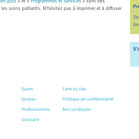
bien plus
» et «
Programmes et services
» sont des
Pr
les soins palliatifs. N’hésitez pas à imprimer et à diffuser
Se
lo
S’
Sujets
Carte du site
Soutien
Politique de confidentialité
Professionnels
Avis juridiques
Glossaire