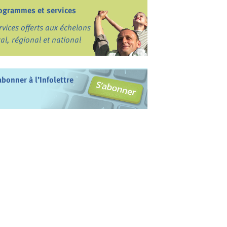
ogrammes et services
rvices offerts aux échelons
cal, régional et national
abonner à l’Infolettre