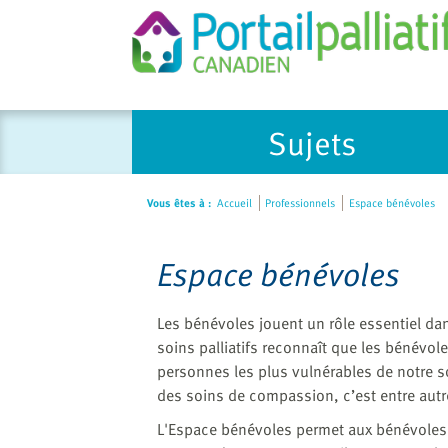
Please
Sujets
note:
This
website
Vous êtes à :
Accueil
Professionnels
Espace bénévoles
includes
an
accessibility
Espace bénévoles
system.
Press
Les bénévoles jouent un rôle essentiel dan
Control-
soins palliatifs reconnaît que les bénévol
F11
personnes les plus vulnérables de notre so
to
des soins de compassion, c’est entre autr
adjust
the
L'Espace bénévoles permet aux bénévoles 