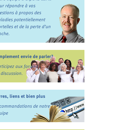
ur répondre à vos
estions à propos des
ladies potentiellement
rtelles et de la perte d’un
oche.
mplement envie de parler?
rticipez aux forums
 discussion.
vres, liens et bien plus
commandations de notre
uipe