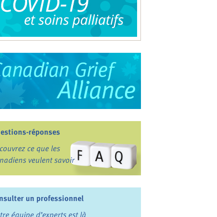
estions-réponses
couvrez ce que les
nadiens veulent savoir
nsulter un professionnel
tre équipe d’experts est là