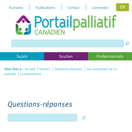
EN
À propos
Publications
Contact
Connexion
Please
note:
This
website
includes
Sujets
Soutien
Professionnels
an
accessibility
Vous êtes à :
Accueil
Soutien
Questions-réponses
Les symptômes de la
maladie
La somnolence
system.
Questions-réponses