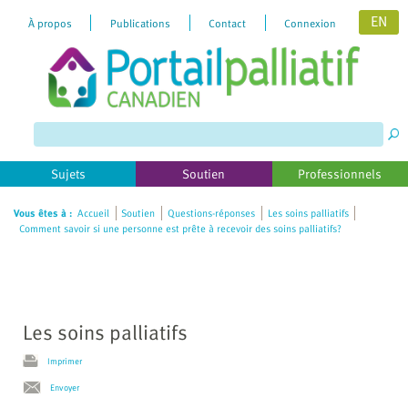
EN
À propos
Publications
Contact
Connexion
Please
note:
This
website
includes
Sujets
Soutien
Professionnels
an
accessibility
Vous êtes à :
Accueil
Soutien
Questions-réponses
Les soins palliatifs
Comment savoir si une personne est prête à recevoir des soins palliatifs?
system.
Les soins palliatifs
Imprimer
Envoyer