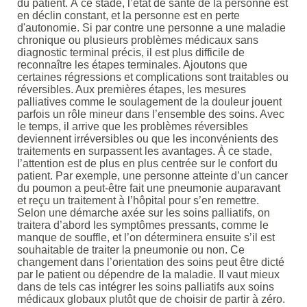
du patient. À ce stade, l’état de santé de la personne est
en déclin constant, et la personne est en perte
d'autonomie. Si par contre une personne a une maladie
chronique ou plusieurs problèmes médicaux sans
diagnostic terminal précis, il est plus difficile de
reconnaître les étapes terminales. Ajoutons que
certaines régressions et complications sont traitables ou
réversibles. Aux premières étapes, les mesures
palliatives comme le soulagement de la douleur jouent
parfois un rôle mineur dans l’ensemble des soins. Avec
le temps, il arrive que les problèmes réversibles
deviennent irréversibles ou que les inconvénients des
traitements en surpassent les avantages. À ce stade,
l’attention est de plus en plus centrée sur le confort du
patient. Par exemple, une personne atteinte d’un cancer
du poumon a peut-être fait une pneumonie auparavant
et reçu un traitement à l’hôpital pour s’en remettre.
Selon une démarche axée sur les soins palliatifs, on
traitera d’abord les symptômes pressants, comme le
manque de souffle, et l’on déterminera ensuite s’il est
souhaitable de traiter la pneumonie ou non. Ce
changement dans l’orientation des soins peut être dicté
par le patient ou dépendre de la maladie. Il vaut mieux
dans de tels cas intégrer les soins palliatifs aux soins
médicaux globaux plutôt que de choisir de partir à zéro.