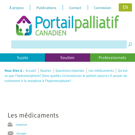
EN
À propos
Publications
Contact
Connexion
Please
note:
This
website
includes
Sujets
Soutien
Professionnels
an
accessibility
Vous êtes à :
Accueil
Soutien
Questions-réponses
Les médicaments
Qu’est-
ce que l’hydromorphone? Dans quelles circonstances le patient pourra-t-il passer du
system.
traitement à la morphine à l’hydromorphone?
Les médicaments
Imprimer
Envoyer