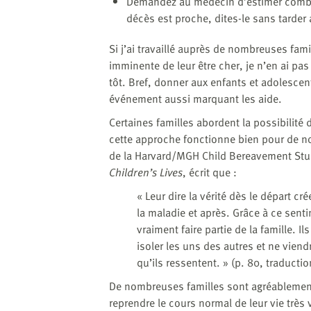
Demandez au médecin d’estimer combie
décès est proche, dites-le sans tarder
Si j’ai travaillé auprès de nombreuses famil
imminente de leur être cher, je n’en ai pa
tôt. Bref, donner aux enfants et adolescen
événement aussi marquant les aide.
Certaines familles abordent la possibilité
cette approche fonctionne bien pour de no
de la Harvard/MGH Child Bereavement Stu
Children’s Lives
, écrit que :
« Leur dire la vérité dès le départ c
la maladie et après. Grâce à ce sent
vraiment faire partie de la famille. I
isoler les uns des autres et ne viend
qu’ils ressentent. » (p. 80, traductio
De nombreuses familles sont agréablement
reprendre le cours normal de leur vie très 