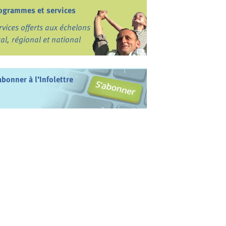
ogrammes et services
rvices offerts aux échelons
cal, régional et national
abonner à l’Infolettre