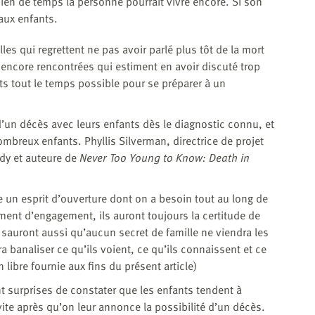
n de temps la personne pourrait vivre encore. Si son
 aux enfants.
les qui regrettent ne pas avoir parlé plus tôt de la mort
s encore rencontrées qui estiment en avoir discuté trop
ts tout le temps possible pour se préparer à un
 d’un décès avec leurs enfants dès le diagnostic connu, et
mbreux enfants. Phyllis Silverman, directrice de projet
dy et auteure de
Never Too Young to Know: Death in
rée un esprit d’ouverture dont on a besoin tout au long de
iment d’engagement, ils auront toujours la certitude de
ls sauront aussi qu’aucun secret de famille ne viendra les
ra banaliser ce qu’ils voient, ce qu’ils connaissent et ce
n libre fournie aux fins du présent article)
 surprises de constater que les enfants tendent à
vite après qu’on leur annonce la possibilité d’un décès.