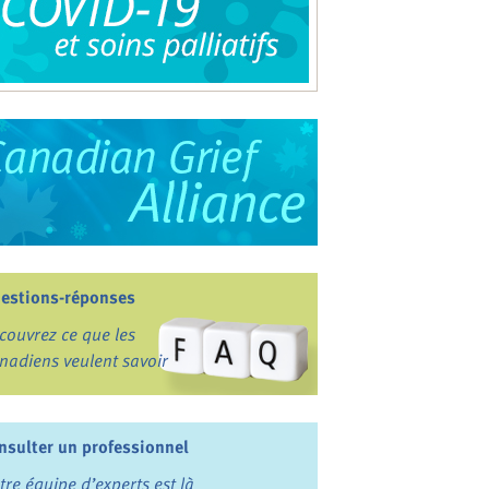
estions-réponses
couvrez ce que les
nadiens veulent savoir
nsulter un professionnel
tre équipe d’experts est là