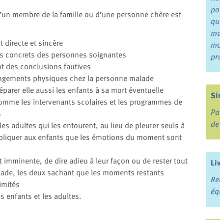
po
d’un membre de la famille ou d’une personne chère est
qu
ma
 directe et sincère
mo
ts concrets des personnes soignantes
pr
ent des conclusions fautives
angements physiques chez la personne malade
éparer elle aussi les enfants à sa mort éventuelle
Si
comme les intervenants scolaires et les programmes de
Pa
s
de
 les adultes qui les entourent, au lieu de pleurer seuls à
expliquer aux enfants que les émotions du moment sont
t imminente, de dire adieu à leur façon ou de rester tout
Li
ade, les deux sachant que les moments restants
Re
imités
éq
s enfants et les adultes.