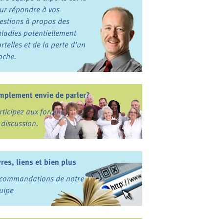
ur répondre à vos
estions à propos des
ladies potentiellement
rtelles et de la perte d’un
oche.
mplement envie de parler?
rticipez aux forums
 discussion.
vres, liens et bien plus
commandations de notre
uipe