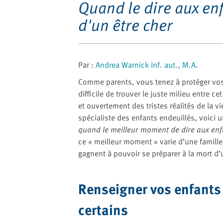
website
Quand le dire aux enf
to
d'un être cher
the
visually
impaired
who
Par :
Andrea Warnick inf. aut., M.A.
are
Comme parents, vous tenez à protéger vos 
using
difficile de trouver le juste milieu entre c
a
et ouvertement des tristes réalités de la 
screen
spécialiste des enfants endeuillés, voici
reader;
quand le meilleur moment de dire aux enf
Press
ce « meilleur moment » varie d’une famille 
Control-
gagnent à pouvoir se préparer à la mort d
F10
to
open
Renseigner vos enfants
an
accessibility
certains
menu.