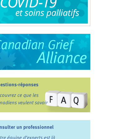
estions-réponses
couvrez ce que les
nadiens veulent savoir
nsulter un professionnel
tre équipe d’experts est là