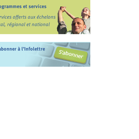
ogrammes et services
rvices offerts aux échelons
cal, régional et national
abonner à l’Infolettre