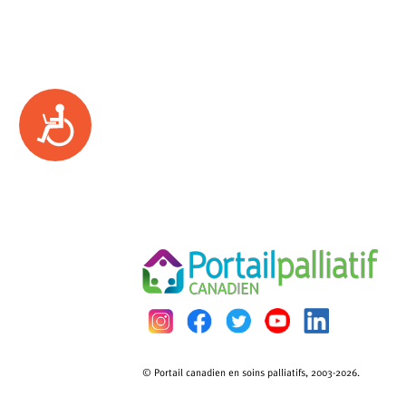
Accessibility
© Portail canadien en soins palliatifs, 2003-2026.