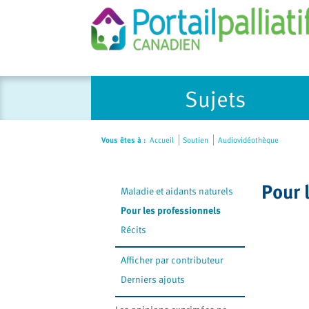
Please
Sujets
note:
This
website
Vous êtes à :
Accueil
Soutien
Audiovidéothèque
includes
an
accessibility
Pour 
Maladie et aidants naturels
system.
Press
Pour les professionnels
Control-
Récits
F11
to
Afficher par contributeur
adjust
Derniers ajouts
the