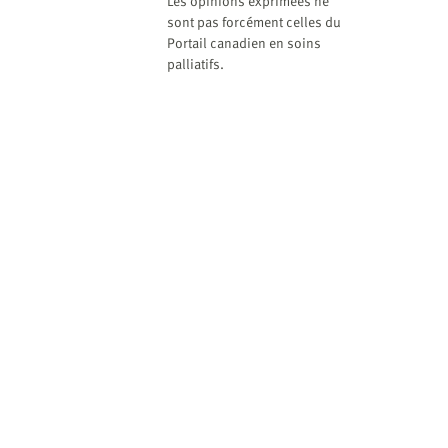
website
Les opinions exprimées ne
sont pas forcément celles du
to
Portail canadien en soins
the
palliatifs.
visually
impaired
who
are
using
a
screen
reader;
Press
Control-
F10
to
open
an
accessibility
menu.