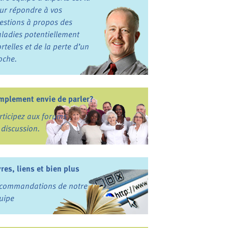
ur répondre à vos
estions à propos des
ladies potentiellement
rtelles et de la perte d’un
oche.
mplement envie de parler?
rticipez aux forums
 discussion.
vres, liens et bien plus
commandations de notre
uipe