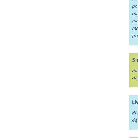
po
qu
ma
mo
pr
Si
Pa
de
Li
Re
éq