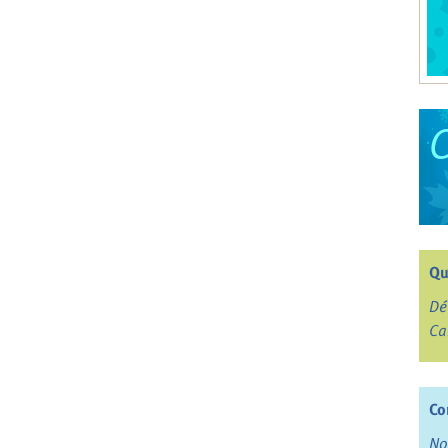
Qu
Dé
Ca
Co
No