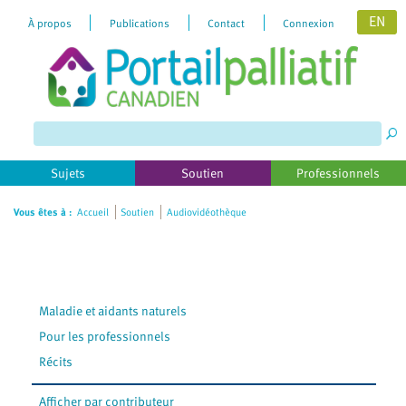
EN
À propos
Publications
Contact
Connexion
Please
note:
This
website
includes
Sujets
Soutien
Professionnels
an
accessibility
Vous êtes à :
Accueil
Soutien
Audiovidéothèque
system.
Maladie et aidants naturels
Pour les professionnels
Récits
Afficher par contributeur