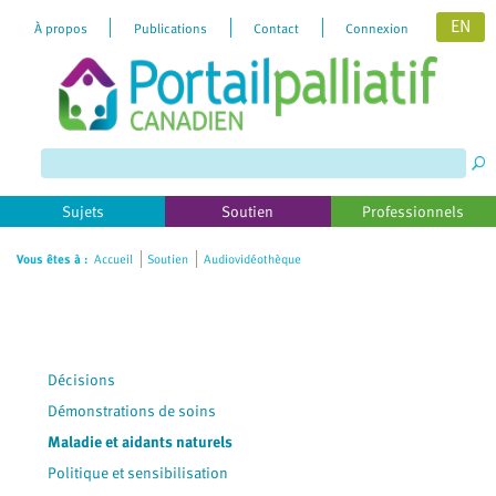
EN
À propos
Publications
Contact
Connexion
Please
note:
This
website
includes
Sujets
Soutien
Professionnels
an
accessibility
Vous êtes à :
Accueil
Soutien
Audiovidéothèque
system.
Décisions
Démonstrations de soins
Maladie et aidants naturels
Politique et sensibilisation