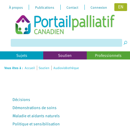
EN
À propos
Publications
Contact
Connexion
Please
note:
This
website
includes
Sujets
Soutien
Professionnels
an
accessibility
Vous êtes à :
Accueil
Soutien
Audiovidéothèque
system.
Décisions
Démonstrations de soins
Maladie et aidants naturels
Politique et sensibilisation