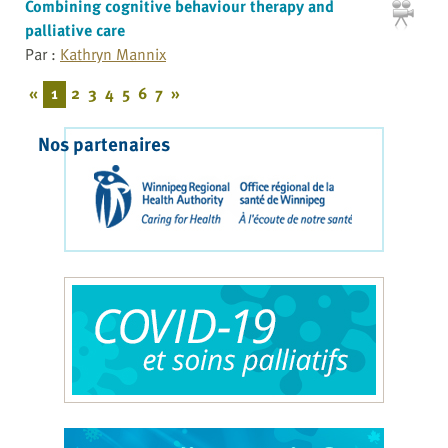
Combining cognitive behaviour therapy and
palliative care
Par :
Kathryn Mannix
«
1
2
3
4
5
6
7
»
Nos partenaires