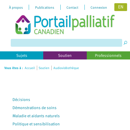
EN
À propos
Publications
Contact
Connexion
Please
note:
This
website
includes
Sujets
Soutien
Professionnels
an
accessibility
Vous êtes à :
Accueil
Soutien
Audiovidéothèque
system.
Décisions
Démonstrations de soins
Maladie et aidants naturels
Politique et sensibilisation