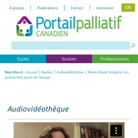
EN
À propos
Publications
Contact
Connexion
Please
note:
This
website
includes
Sujets
Soutien
Professionnels
an
accessibility
Vous êtes à :
Accueil
Soutien
Audiovidéothèque
Marie-Claude Grégoire: Les
parents font partie de l'équipe
system.
Audiovidéothèque