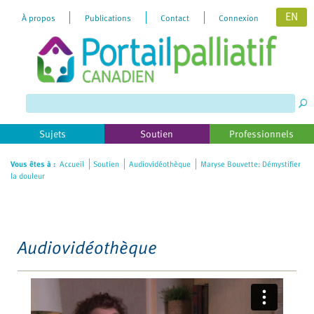
EN
À propos
Publications
Contact
Connexion
Please
note:
This
website
includes
Sujets
Soutien
Professionnels
an
accessibility
Vous êtes à :
Accueil
Soutien
Audiovidéothèque
Maryse Bouvette: Démystifier
la douleur
system.
Audiovidéothèque