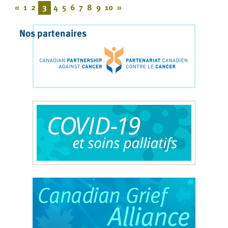
«
1
2
3
4
5
6
7
8
9
10
»
Nos partenaires