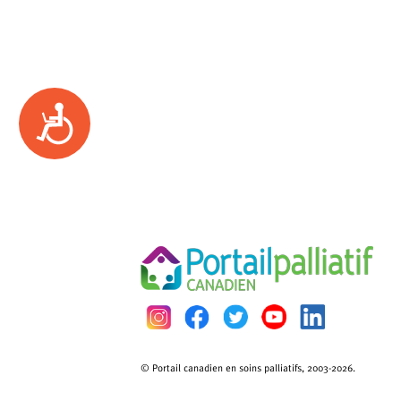
Accessibility
© Portail canadien en soins palliatifs, 2003-2026.