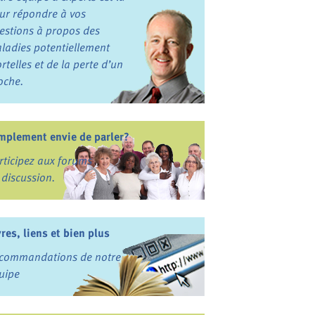
ur répondre à vos
estions à propos des
ladies potentiellement
rtelles et de la perte d’un
oche.
mplement envie de parler?
rticipez aux forums
 discussion.
vres, liens et bien plus
commandations de notre
uipe