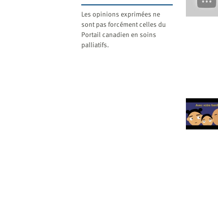
website
to
Les opinions exprimées ne
the
sont pas forcément celles du
Portail canadien en soins
visually
palliatifs.
impaired
who
are
using
a
screen
reader;
Press
Control-
F10
to
open
an
accessibility
menu.