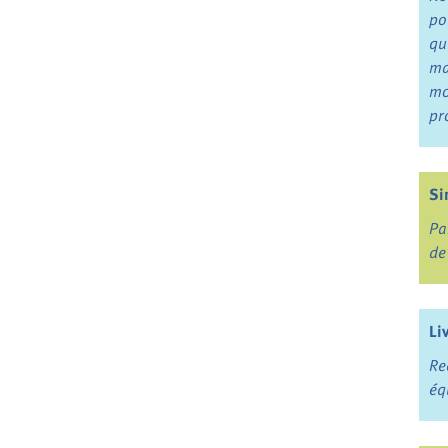
po
qu
ma
mo
pr
Si
Pa
de
Li
Re
éq