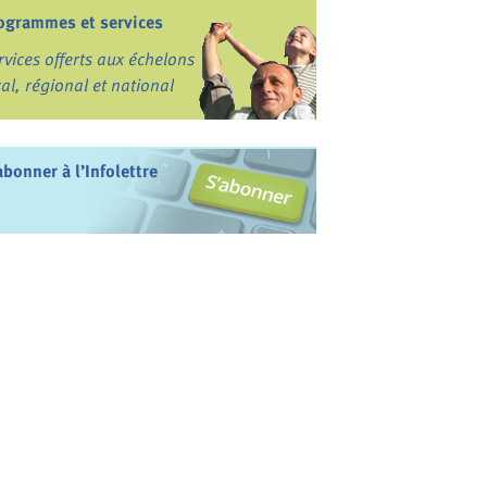
ogrammes et services
rvices offerts aux échelons
cal, régional et national
abonner à l’Infolettre