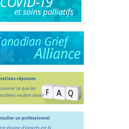
estions-réponses
couvrez ce que les
nadiens veulent savoir
nsulter un professionnel
tre équipe d’experts est là