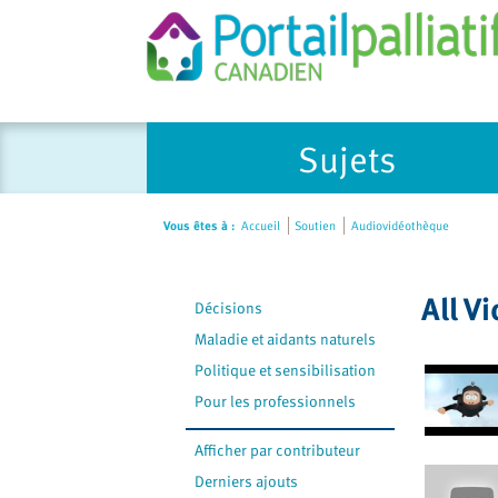
Please
Sujets
note:
This
website
Vous êtes à :
Accueil
Soutien
Audiovidéothèque
includes
an
accessibility
All V
Décisions
system.
Press
Maladie et aidants naturels
Control-
Politique et sensibilisation
F11
Pour les professionnels
to
adjust
Afficher par contributeur
the
Derniers ajouts