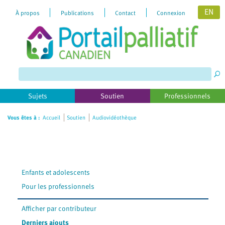
EN
À propos
Publications
Contact
Connexion
Please
note:
This
website
includes
Sujets
Soutien
Professionnels
an
accessibility
Vous êtes à :
Accueil
Soutien
Audiovidéothèque
system.
Enfants et adolescents
Pour les professionnels
Afficher par contributeur
Derniers ajouts