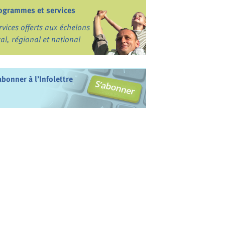
ogrammes et services
rvices offerts aux échelons
cal, régional et national
abonner à l’Infolettre