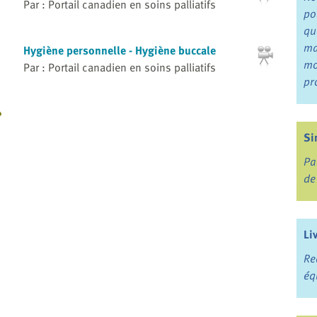
Par : Portail canadien en soins palliatifs
po
qu
ma
Hygiène personnelle - Hygiène buccale
mo
Par : Portail canadien en soins palliatifs
pr
»
Si
Pa
de
Li
Re
éq