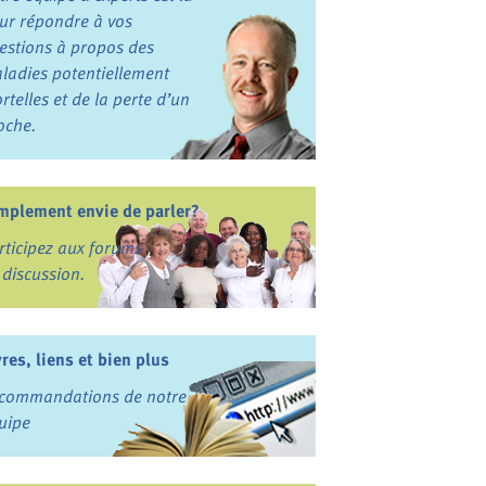
ur répondre à vos
estions à propos des
ladies potentiellement
rtelles et de la perte d’un
oche.
mplement envie de parler?
rticipez aux forums
 discussion.
vres, liens et bien plus
commandations de notre
uipe