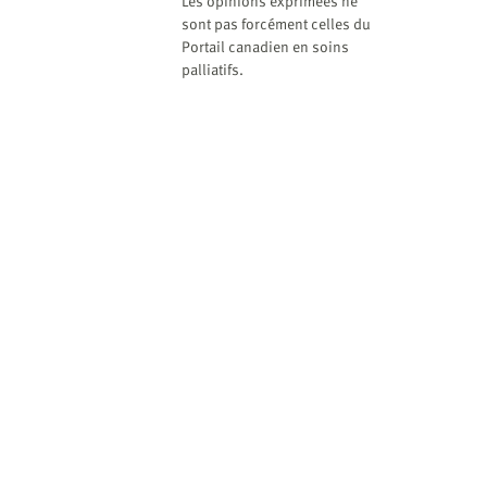
website
Les opinions exprimées ne
sont pas forcément celles du
to
Portail canadien en soins
the
palliatifs.
visually
impaired
who
are
using
a
screen
reader;
Press
Control-
F10
to
open
an
accessibility
menu.