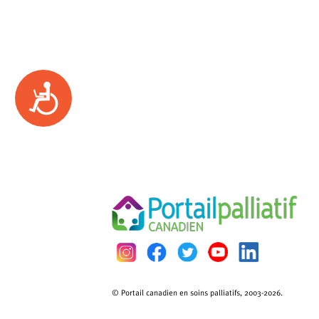
Accessibility
© Portail canadien en soins palliatifs, 2003-2026.