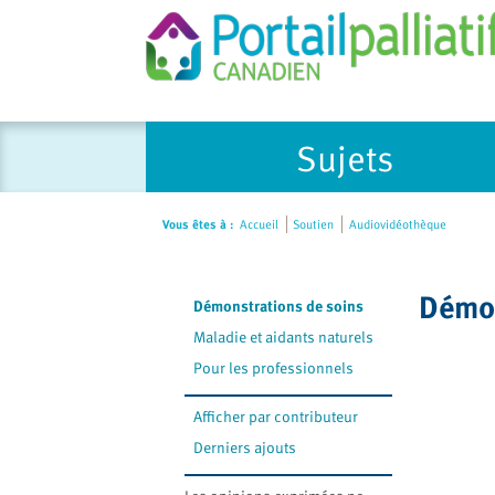
Please
Sujets
note:
This
website
Vous êtes à :
Accueil
Soutien
Audiovidéothèque
includes
an
accessibility
Démon
Démonstrations de soins
system.
Press
Maladie et aidants naturels
Control-
Pour les professionnels
F11
to
Afficher par contributeur
adjust
Derniers ajouts
the