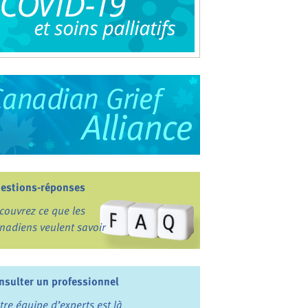
estions-réponses
couvrez ce que les
nadiens veulent savoir
nsulter un professionnel
tre équipe d’experts est là