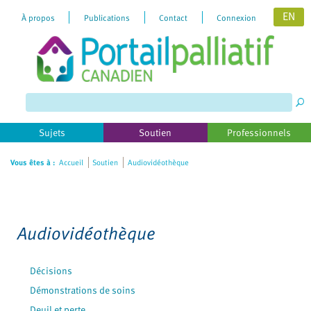
EN
À propos
Publications
Contact
Connexion
Please
note:
This
website
includes
Sujets
Soutien
Professionnels
an
accessibility
Vous êtes à :
Accueil
Soutien
Audiovidéothèque
system.
Audiovidéothèque
Décisions
Démonstrations de soins
Deuil et perte