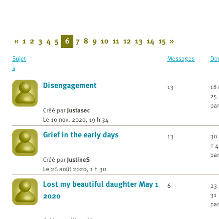
«
1
2
3
4
5
6
7
8
9
10
11
12
13
14
15
»
Sujet
Messages
De
s
Disengagement
13
18 
25
par
Créé par
Justasec
Le 10 nov. 2020, 19 h 34
Grief in the early days
13
30 
h 4
par
Créé par
JustineS
Le 26 août 2020, 1 h 30
Lost my beautiful daughter May 1
6
23 
31
2020
par