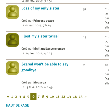
Le 20 nov. 2019, 3 h 59
Loss of my only sister
51
01 
50
par
Créé par
Princess peace
(K
Le 01 avr. 2015, 7 h 14
alh
I lost my sister twice!
19
01 
55
par
Créé par
highlanddancermom40
(K
Le 24 nov. 2011, 4 h 23
alh
Scared won't be able to say
2
28 
h 3
goodbye
par
(K
Créé par
Mouse52
alh
Le 15 févr. 2020, 6 h 49
«
1
2
3
4
5
6
7
8
9
10
11
12
13
14
15
»
HAUT DE PAGE