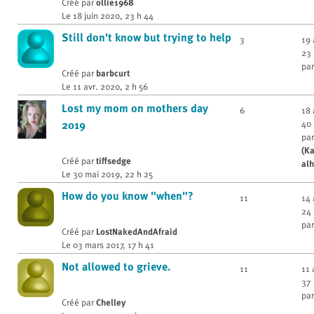
Créé par
ollie1968
Le 18 juin 2020, 23 h 44
Still don't know but trying to help
3
19 
23
par
Créé par
barbcurt
Le 11 avr. 2020, 2 h 56
Lost my mom on mothers day
6
18 
40
2019
par
(K
Créé par
tiffsedge
alh
Le 30 mai 2019, 22 h 25
How do you know "when"?
11
14 
24
par
Créé par
LostNakedAndAfraid
Le 03 mars 2017, 17 h 41
Not allowed to grieve.
11
11 
37
par
Créé par
Chelley