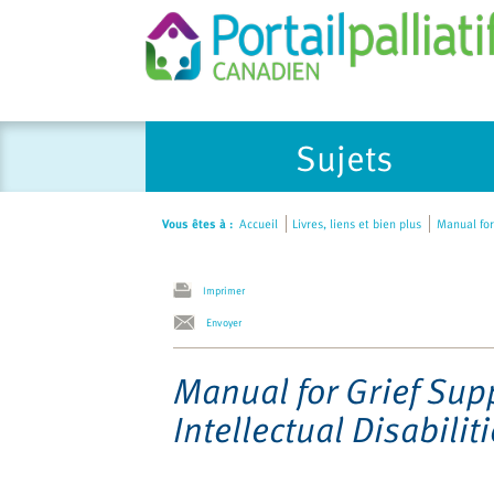
Please
Sujets
note:
This
website
Vous êtes à :
Accueil
Livres, liens et bien plus
Manual for 
includes
an
accessibility
Imprimer
system.
Envoyer
Press
Control-
Manual for Grief Sup
F11
Intellectual Disabilit
to
adjust
the