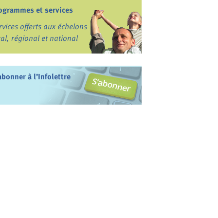
ogrammes et services
rvices offerts aux échelons
cal, régional et national
abonner à l’Infolettre