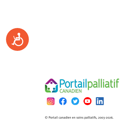
Accessibility
© Portail canadien en soins palliatifs, 2003-2026.