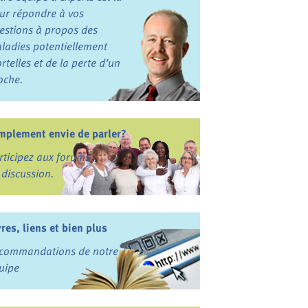
ur répondre à vos
estions à propos des
ladies potentiellement
rtelles et de la perte d’un
oche.
mplement envie de parler?
rticipez aux forums
 discussion.
vres, liens et bien plus
commandations de notre
uipe