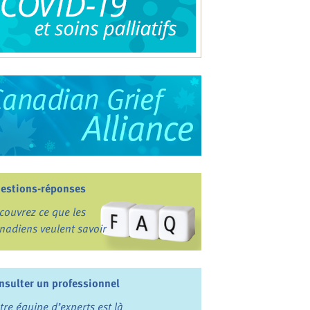
estions-réponses
couvrez ce que les
nadiens veulent savoir
nsulter un professionnel
tre équipe d’experts est là