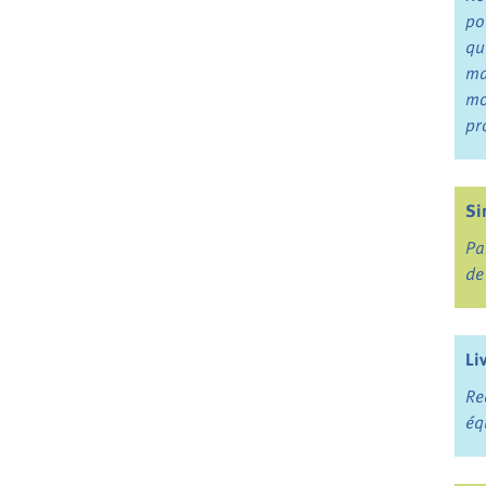
po
qu
ma
mo
pr
Si
Pa
de
Li
Re
éq