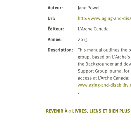
website
to
Auteur
:
Jane Powell
the
Url
:
http://www.aging-and-disab
visually
impaired
Éditeur
:
L'Arche Canada
who
Année
:
2013
are
using
Description
:
This manual outlines the b
a
group, based on L'Arche's
screen
the Backgrounder and down
reader;
Support Group Journal for 
Press
access at L’Arche Canada:
Control-
www.aging-and-disability.
F10
.
to
open
REVENIR À « LIVRES, LIENS ET BIEN PLUS
an
accessibility
menu.