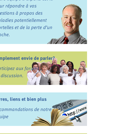
ur répondre à vos
estions à propos des
ladies potentiellement
rtelles et de la perte d’un
oche.
mplement envie de parler?
rticipez aux forums
 discussion.
vres, liens et bien plus
commandations de notre
uipe