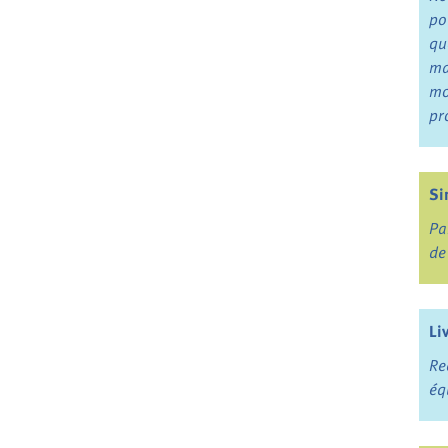
po
qu
ma
mo
pr
Si
Pa
de
Li
Re
éq