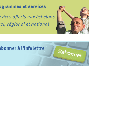
ogrammes et services
rvices offerts aux échelons
cal, régional et national
abonner à l’Infolettre