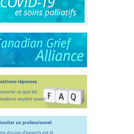
estions-réponses
couvrez ce que les
nadiens veulent savoir
nsulter un professionnel
tre équipe d’experts est là