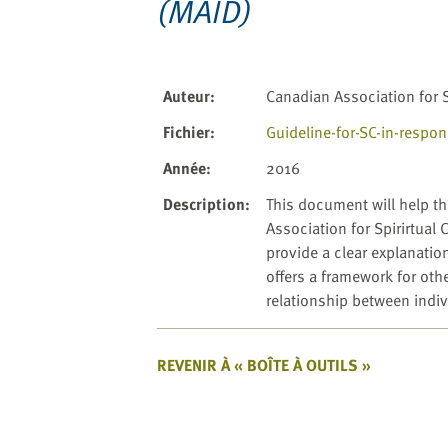
(MAID)
website
to
the
visually
Auteur
:
Canadian Association for S
impaired
who
Fichier
:
Guideline-for-SC-in-respo
are
Année
:
2016
using
a
Description
:
This document will help th
screen
Association for Spirirtual
reader;
provide a clear explanatio
Press
offers a framework for othe
Control-
relationship between indiv
F10
to
open
REVENIR À « BOÎTE À OUTILS »
an
accessibility
menu.