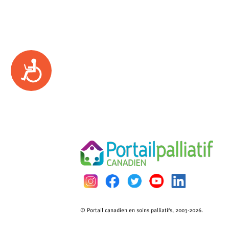
Accessibility
© Portail canadien en soins palliatifs, 2003-2026.