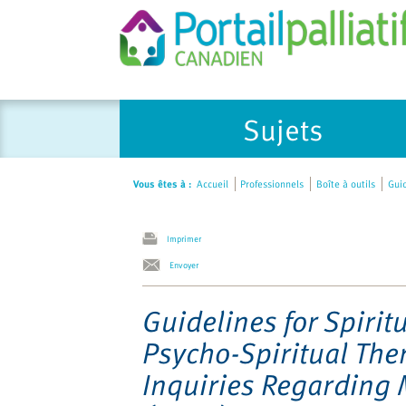
Please
Sujets
note:
This
website
Vous êtes à :
Accueil
Professionnels
Boîte à outils
Guid
includes
an
accessibility
Imprimer
system.
Envoyer
Press
Control-
Guidelines for Spirit
F11
Psycho-Spiritual The
to
adjust
Inquiries Regarding 
the