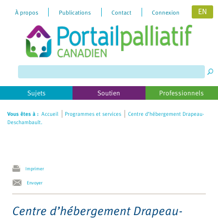
EN
À propos
Publications
Contact
Connexion
Please
note:
This
website
includes
Sujets
Soutien
Professionnels
an
accessibility
Vous êtes à :
Accueil
Programmes et services
Centre d’hébergement Drapeau-
Deschambault.
system.
Imprimer
Envoyer
Centre d’hébergement Drapeau-