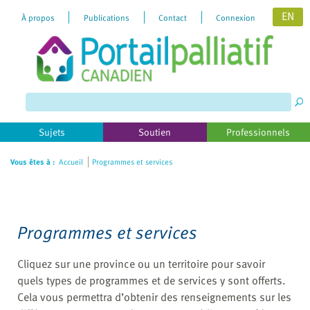
EN
À propos
Publications
Contact
Connexion
Please
note:
This
website
includes
Sujets
Soutien
Professionnels
an
accessibility
Vous êtes à :
Accueil
Programmes et services
system.
Programmes et services
Cliquez sur une province ou un territoire pour savoir
quels types de programmes et de services y sont offerts.
Cela vous permettra d’obtenir des renseignements sur les