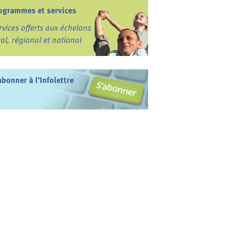
ogrammes et services
rvices offerts aux échelons
cal, régional et national
abonner à l’Infolettre