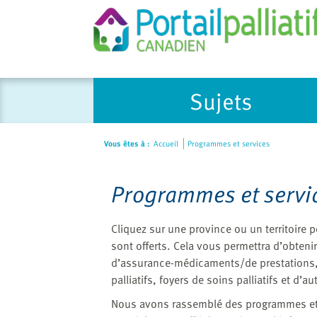
Please
Sujets
note:
This
website
Vous êtes à :
Accueil
Programmes et services
includes
an
accessibility
Programmes et servi
system.
Press
Cliquez sur une province ou un territoire 
Control-
sont offerts. Cela vous permettra d’obten
F11
d’assurance-médicaments/de prestations,
to
palliatifs, foyers de soins palliatifs et d’
adjust
the
Nous avons rassemblé des programmes et de