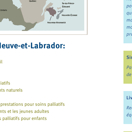
po
qu
ma
mo
pr
Neuve-et-Labrador:
Si
il
Pa
de
atifs
nts naturels
Li
estations pour soins palliatifs
Re
ts et les jeunes adultes
éq
palliatifs pour enfants