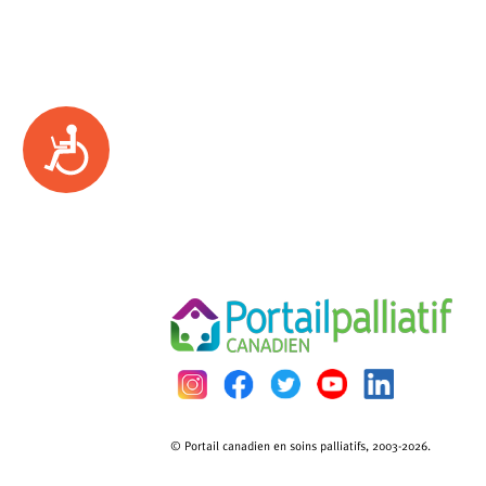
Accessibility
© Portail canadien en soins palliatifs, 2003-2026.