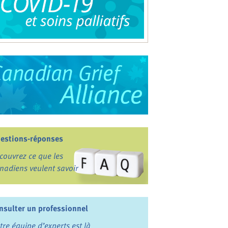
estions-réponses
couvrez ce que les
nadiens veulent savoir
nsulter un professionnel
tre équipe d’experts est là