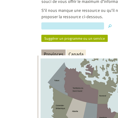
website
souci de vous offrir le maximum d’informa
to
S’il nous manque une ressource ou qu’il n
the
proposer la ressource ci-dessous.
visually
impaired
who
are
Suggérer un programme ou un service
using
a
Provinces
Canada
screen
reader;
Press
Control-
F10
to
open
an
accessibility
menu.