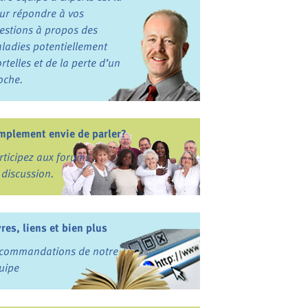
ur répondre à vos
estions à propos des
ladies potentiellement
rtelles et de la perte d’un
oche.
mplement envie de parler?
rticipez aux forums
 discussion.
vres, liens et bien plus
commandations de notre
uipe