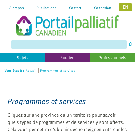
EN
À propos
Publications
Contact
Connexion
Please
note:
This
website
includes
Sujets
Soutien
Professionnels
an
accessibility
Vous êtes à :
Accueil
Programmes et services
system.
Programmes et services
Cliquez sur une province ou un territoire pour savoir
quels types de programmes et de services y sont offerts.
Cela vous permettra d’obtenir des renseignements sur les