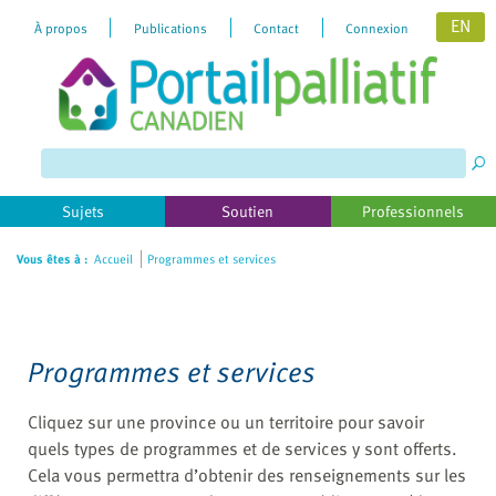
EN
À propos
Publications
Contact
Connexion
Please
note:
This
website
includes
Sujets
Soutien
Professionnels
an
accessibility
Vous êtes à :
Accueil
Programmes et services
system.
Programmes et services
Cliquez sur une province ou un territoire pour savoir
quels types de programmes et de services y sont offerts.
Cela vous permettra d’obtenir des renseignements sur les