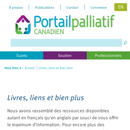
EN
À propos
Publications
Contact
Connexion
Please
note:
This
website
includes
Sujets
Soutien
Professionnels
an
accessibility
Vous êtes à :
Accueil
Livres, liens et bien plus
system.
Livres, liens et bien plus
Nous avons rassemblé des ressources disponibles
autant en français qu'en anglais par souci de vous offrir
le maximum d’information. Pour encore plus des