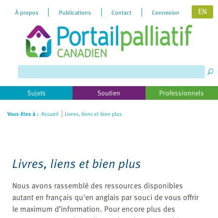
EN
À propos
Publications
Contact
Connexion
Please
note:
This
website
includes
Sujets
Soutien
Professionnels
an
accessibility
Vous êtes à :
Accueil
Livres, liens et bien plus
system.
Livres, liens et bien plus
Nous avons rassemblé des ressources disponibles
autant en français qu'en anglais par souci de vous offrir
le maximum d’information. Pour encore plus des