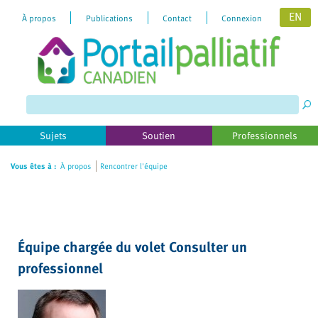
EN
À propos
Publications
Contact
Connexion
Please
note:
This
website
includes
Sujets
Soutien
Professionnels
an
accessibility
Vous êtes à :
À propos
Rencontrer l'équipe
system.
Équipe chargée du volet Consulter un
professionnel