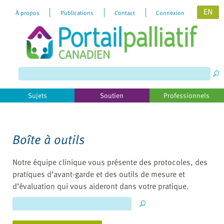
EN
À propos
Publications
Contact
Connexion
Please
note:
This
website
includes
Sujets
Soutien
Professionnels
an
accessibility
system.
Boîte à outils
Notre équipe clinique vous présente des protocoles, des
pratiques d’avant-garde et des outils de mesure et
d’évaluation qui vous aideront dans votre pratique.