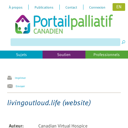
EN
À propos
Publications
Contact
Connexion
Please
note:
This
website
includes
Sujets
Soutien
Professionnels
an
accessibility
system.
Imprimer
Envoyer
livingoutloud.life (website)
Auteur
:
Canadian Virtual Hospice