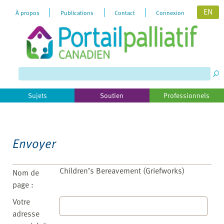
EN
À propos
Publications
Contact
Connexion
Please
note:
This
website
includes
Sujets
Soutien
Professionnels
an
accessibility
system.
Envoyer
Children’s Bereavement (Griefworks)
Nom de
page :
Votre
adresse