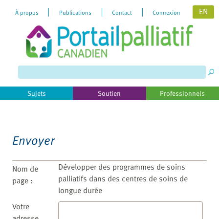
EN
À propos
Publications
Contact
Connexion
Please
note:
This
website
includes
Sujets
Soutien
Professionnels
an
accessibility
system.
Envoyer
Développer des programmes de soins
Nom de
palliatifs dans des centres de soins de
page :
longue durée
Votre
adresse