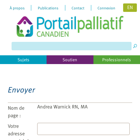
EN
À propos
Publications
Contact
Connexion
Please
note:
This
website
includes
Sujets
Soutien
Professionnels
an
accessibility
system.
Envoyer
Andrea Warnick RN, MA
Nom de
page :
Votre
adresse