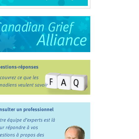
estions-réponses
couvrez ce que les
nadiens veulent savoir
nsulter un professionnel
tre équipe d’experts est là
ur répondre à vos
estions à propos des