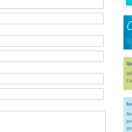
Qu
Dé
Ca
Co
No
po
qu