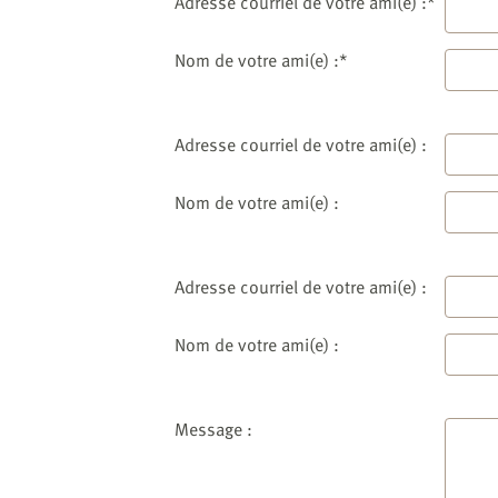
website
Adresse courriel de votre ami(e) :*
to
the
Nom de votre ami(e) :*
visually
impaired
who
Adresse courriel de votre ami(e) :
are
using
Nom de votre ami(e) :
a
screen
reader;
Adresse courriel de votre ami(e) :
Press
Control-
Nom de votre ami(e) :
F10
to
open
an
Message :
accessibility
menu.