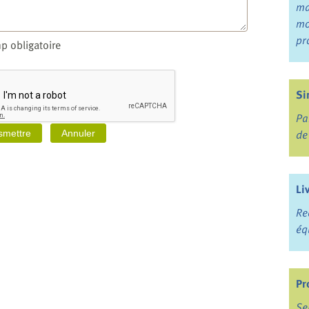
ma
mo
pr
p obligatoire
Si
Pa
de
Li
Re
éq
Pr
Se