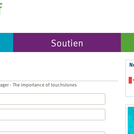
Soutien
N
Frager - The importance of touchstones