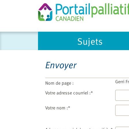
Please
Sujets
note:
This
website
includes
Envoyer
an
accessibility
system.
Gerri 
Nom de page :
Press
Votre adresse courriel :*
Control-
F11
Votre nom :*
to
adjust
the