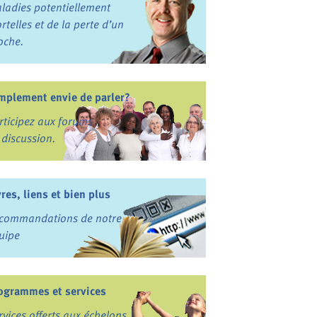
ladies potentiellement
rtelles et de la perte d’un
oche.
mplement envie de parler?
rticipez aux forums
 discussion.
vres, liens et bien plus
commandations de notre
uipe
ogrammes et services
rvices offerts aux échelons