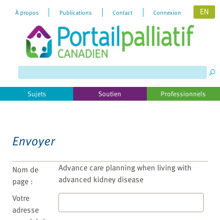
EN
À propos
Publications
Contact
Connexion
Please
note:
This
website
includes
Sujets
Soutien
Professionnels
an
accessibility
system.
Envoyer
Advance care planning when living with
Nom de
advanced kidney disease
page :
Votre
adresse