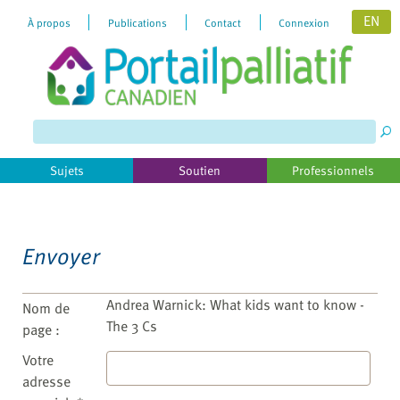
EN
À propos
Publications
Contact
Connexion
Please
note:
This
website
includes
Sujets
Soutien
Professionnels
an
accessibility
system.
Envoyer
Andrea Warnick: What kids want to know -
Nom de
The 3 Cs
page :
Votre
adresse