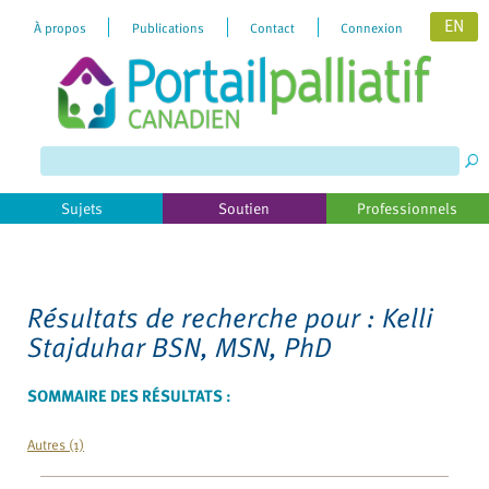
EN
À propos
Publications
Contact
Connexion
Please
note:
This
website
includes
Sujets
Soutien
Professionnels
an
accessibility
system.
Résultats de recherche pour :
Kelli
Stajduhar BSN, MSN, PhD
SOMMAIRE DES RÉSULTATS :
Autres (1)