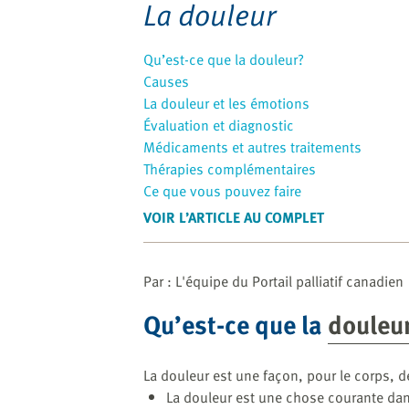
website
La douleur
to
the
Qu’est-ce que la douleur?
visually
Causes
impaired
La douleur et les émotions
who
Évaluation et diagnostic
are
Médicaments et autres traitements
using
Thérapies complémentaires
a
Ce que vous pouvez faire
screen
VOIR L’ARTICLE AU COMPLET
reader;
Press
Control-
Par : L'équipe du Portail palliatif canadien
F10
to
Qu’est-ce que la
douleu
open
an
accessibility
La douleur est une façon, pour le corps, d
menu.
La douleur est une chose courante dan