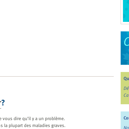
Qu
Dé
Ca
r
?
Co
e vous dire qu’il y a un problème.
s la plupart des maladies graves.
No