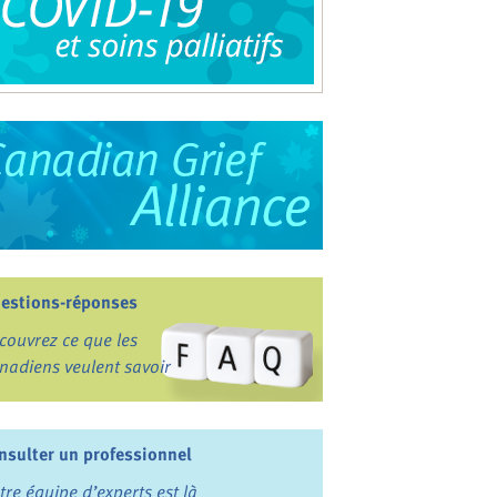
estions-réponses
couvrez ce que les
nadiens veulent savoir
nsulter un professionnel
tre équipe d’experts est là