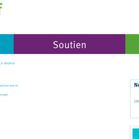
Soutien
a douleur
N
primer article
nvoyer