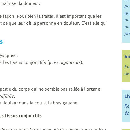
 maîtriser la douleur.
po
qu
açon. Pour bien la traiter, il est important que les
ma
t ce que leur dit la personne en douleur. C’est elle qui
mo
pr
s
hysiques :
Si
 les tissus conjonctifs (p. ex.
ligaments
).
Pa
de
partie du corps qui ne semble pas reliée à l’organe
référée
.
Li
a douleur dans le cou et le bras gauche.
Re
éq
es tissus conjonctifs
x
tissus conjonctifs
causent généralement une douleur