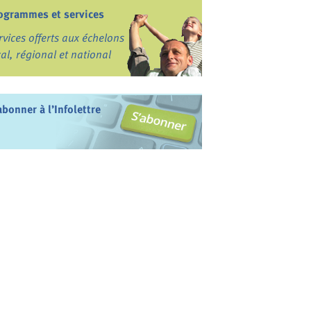
ogrammes et services
rvices offerts aux échelons
cal, régional et national
abonner à l’Infolettre