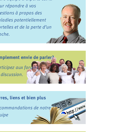
ur répondre à vos
estions à propos des
ladies potentiellement
rtelles et de la perte d’un
oche.
mplement envie de parler?
rticipez aux forums
 discussion.
vres, liens et bien plus
commandations de notre
uipe