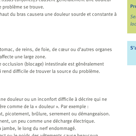
Pr
le problème se trouve.
haut du bras causera une douleur sourde et constante à
Se
lo
S’
omac, de reins, de foie, de cœur ou d’autres organes
e affecte une large zone.
 occlusion (blocage) intestinale est généralement
i rend difficile de trouver la source du problème.
 douleur ou un inconfort difficile à décrire qui ne
ère comme de la « douleur ». Par exemple :
nt, picotement, brûlure, serrement ou démangeaison.
ement, un peu comme une décharge électrique.
a jambe, le long du nerf endommagé.
ntact ou le poids des vêtements cause beaucoup