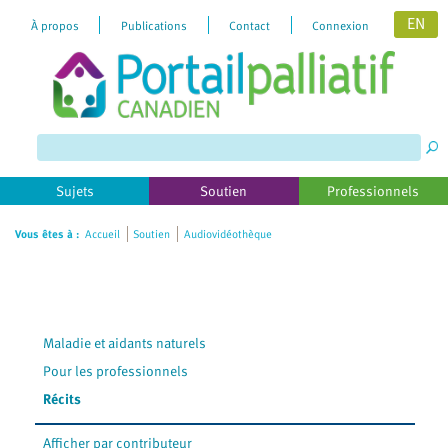
EN
À propos
Publications
Contact
Connexion
Please
note:
This
website
includes
Sujets
Soutien
Professionnels
an
accessibility
Vous êtes à :
Accueil
Soutien
Audiovidéothèque
system.
Maladie et aidants naturels
Pour les professionnels
Récits
Afficher par contributeur