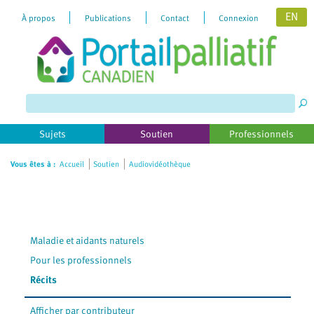
EN
À propos
Publications
Contact
Connexion
Please
note:
This
website
includes
Sujets
Soutien
Professionnels
an
accessibility
Vous êtes à :
Accueil
Soutien
Audiovidéothèque
system.
Maladie et aidants naturels
Pour les professionnels
Récits
Afficher par contributeur