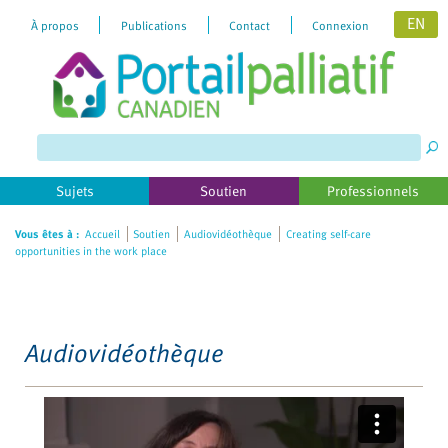
EN
À propos
Publications
Contact
Connexion
Please
note:
This
website
includes
Sujets
Soutien
Professionnels
an
accessibility
Vous êtes à :
Accueil
Soutien
Audiovidéothèque
Creating self-care
opportunities in the work place
system.
Audiovidéothèque