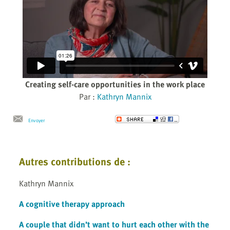
Creating self-care opportunities in the work place
Par :
Kathryn Mannix
Envoyer
Autres contributions de :
Kathryn Mannix
A cognitive therapy approach
A couple that didn’t want to hurt each other with the