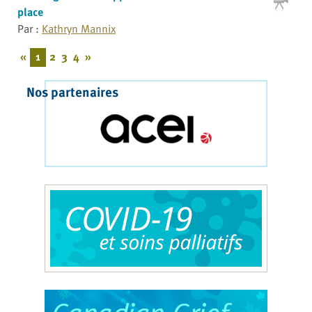
place
Par :
Kathryn Mannix
«
1
2
3
4
»
Nos partenaires