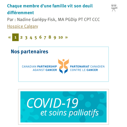
Chaque membre d'une famille vit son deuil
différemment
Par : Nadine Gariépy-Fisk, MA PGDip PT CPT CCC
Hospice Calgary
«
1
2
3
4
5
6
7
8
9
10
»
Nos partenaires