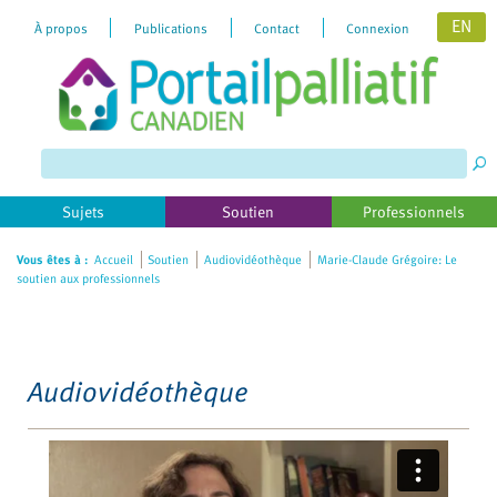
EN
À propos
Publications
Contact
Connexion
Please
note:
This
website
includes
Sujets
Soutien
Professionnels
an
accessibility
Vous êtes à :
Accueil
Soutien
Audiovidéothèque
Marie-Claude Grégoire: Le
soutien aux professionnels
system.
Audiovidéothèque