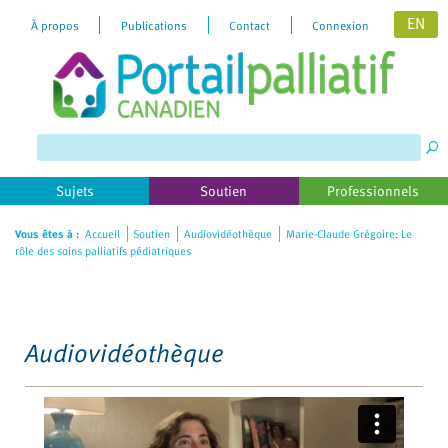
EN
À propos
Publications
Contact
Connexion
Please
note:
This
website
includes
Sujets
Soutien
Professionnels
an
accessibility
Vous êtes à :
Accueil
Soutien
Audiovidéothèque
Marie-Claude Grégoire: Le
rôle des soins palliatifs pédiatriques
system.
Audiovidéothèque