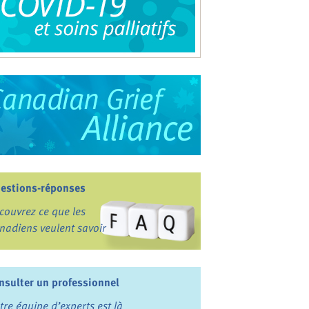
estions-réponses
couvrez ce que les
nadiens veulent savoir
nsulter un professionnel
tre équipe d’experts est là