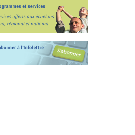
ogrammes et services
rvices offerts aux échelons
cal, régional et national
abonner à l’Infolettre