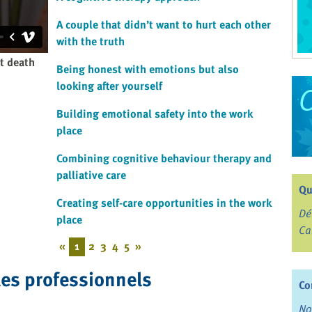
A couple that didn’t want to hurt each other
with the truth
t death
Being honest with emotions but also
looking after yourself
Building emotional safety into the work
place
Combining cognitive behaviour therapy and
palliative care
Qu
Creating self-care opportunities in the work
Dé
place
Ca
«
1
2
3
4
5
»
les professionnels
Co
No