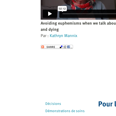
website
to
the
visually
Avoiding euphemisms when we talk abou
impaired
and dying
who
Par :
Kathryn Mannix
are
using
Envoyer
a
screen
reader;
Press
Control-
F10
to
open
an
Pour 
Décisions
accessibility
Démonstrations de soins
menu.