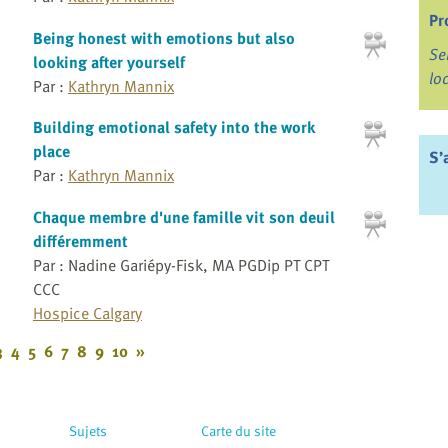
Pr
Being honest with emotions but also
Se
looking after yourself
lo
Par :
Kathryn Mannix
Building emotional safety into the work
place
S’
Par :
Kathryn Mannix
Chaque membre d'une famille vit son deuil
différemment
Par : Nadine Gariépy-Fisk, MA PGDip PT CPT
CCC
Hospice Calgary
3
4
5
6
7
8
9
10
»
Sujets
Carte du site