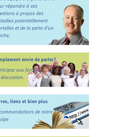
ur répondre à vos
estions à propos des
ladies potentiellement
rtelles et de la perte d’un
oche.
mplement envie de parler?
rticipez aux forums
 discussion.
vres, liens et bien plus
commandations de notre
uipe