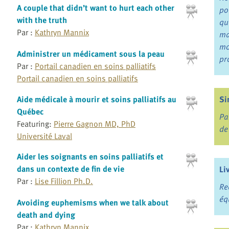
A couple that didn’t want to hurt each other
po
with the truth
qu
Par :
Kathryn Mannix
ma
mo
Administrer un médicament sous la peau
pr
Par :
Portail canadien en soins palliatifs
Portail canadien en soins palliatifs
Si
Aide médicale à mourir et soins palliatifs au
Québec
Pa
Featuring:
Pierre Gagnon MD, PhD
de
Université Laval
Aider les soignants en soins palliatifs et
dans un contexte de fin de vie
Li
Par :
Lise Fillion Ph.D.
Re
éq
Avoiding euphemisms when we talk about
death and dying
Par :
Kathryn Mannix