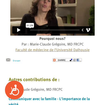
Pourquoi nous?
Par : Marie-Claude Grégoire, MD FRCPC
Faculté de médecine de l’Université Dalhousie
Envoyer
Autres contributions de :
Accessibility
Marie-Claude Grégoire, MD FRCPC
Communiquer avec la famille - L'importance de la
vérité