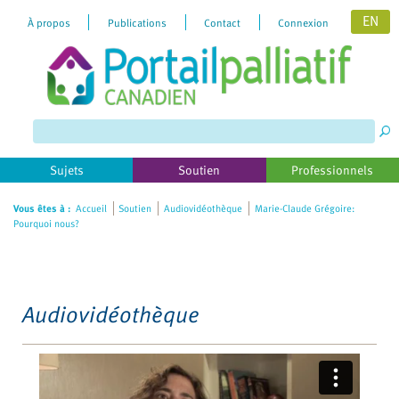
EN
À propos
Publications
Contact
Connexion
Please
note:
This
website
includes
Sujets
Soutien
Professionnels
an
accessibility
Vous êtes à :
Accueil
Soutien
Audiovidéothèque
Marie-Claude Grégoire:
Pourquoi nous?
system.
Audiovidéothèque