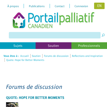
EN
À propos
Publications
Contact
Connexion
Please
note:
This
website
includes
Sujets
Soutien
Professionnels
an
accessibility
Vous êtes à :
Accueil
Soutien
Forums de discussion
Reflections and Inspiration
Quote: Hope for Better Moments
system.
Forums de discussion
QUOTE: HOPE FOR BETTER MOMENTS