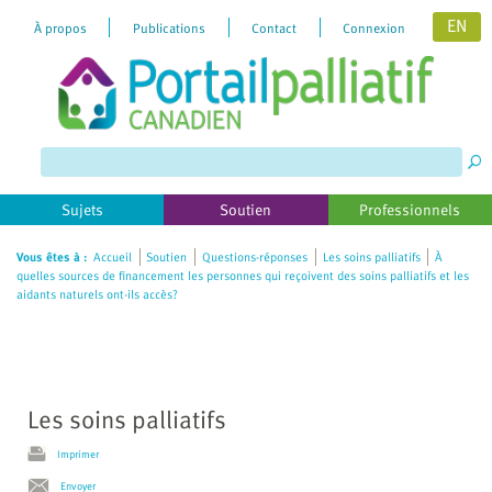
EN
À propos
Publications
Contact
Connexion
Please
note:
This
website
includes
Sujets
Soutien
Professionnels
an
accessibility
Vous êtes à :
Accueil
Soutien
Questions-réponses
Les soins palliatifs
À
quelles sources de financement les personnes qui reçoivent des soins palliatifs et les
system.
aidants naturels ont-ils accès?
Les soins palliatifs
Imprimer
Envoyer