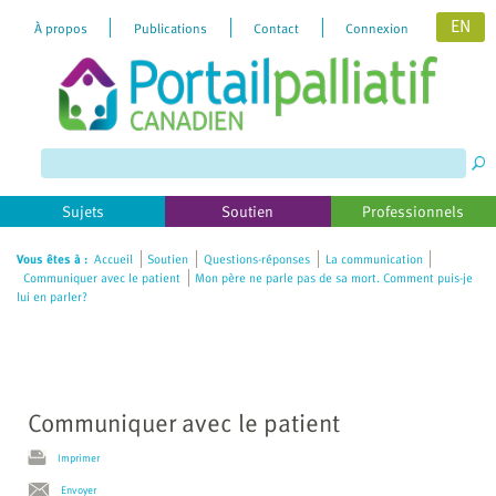
EN
À propos
Publications
Contact
Connexion
Please
note:
This
website
includes
Sujets
Soutien
Professionnels
an
accessibility
Vous êtes à :
Accueil
Soutien
Questions-réponses
La communication
Communiquer avec le patient
Mon père ne parle pas de sa mort. Comment puis-je
system.
lui en parler?
Communiquer avec le patient
Imprimer
Envoyer