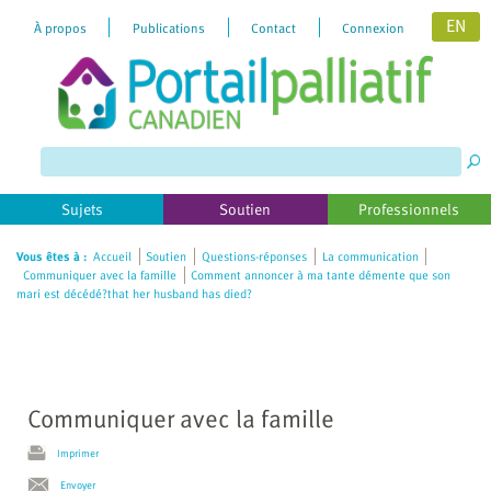
EN
À propos
Publications
Contact
Connexion
Please
note:
This
website
includes
Sujets
Soutien
Professionnels
an
accessibility
Vous êtes à :
Accueil
Soutien
Questions-réponses
La communication
Communiquer avec la famille
Comment annoncer à ma tante démente que son
system.
mari est décédé?that her husband has died?
Communiquer avec la famille
Imprimer
Envoyer